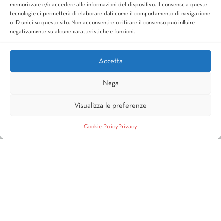
memorizzare e/o accedere alle informazioni del dispositivo. Il consenso a queste
tecnologie ci permetterà di elaborare dati come il comportamento di navigazione
o ID unici su questo sito. Non acconsentire o ritirare il consenso può influire
negativamente su alcune caratteristiche e funzioni.
250G – SACCHETTO
ORZOESPRESSO
Accetta
Nega
IL NOSTRO CAFFÈ È DA SEMPRE IN BUONE
Visualizza le preferenze
MANI
Cookie Policy
Privacy
Tradizione, innovazione, passione per la qualità,
conoscenza e valorizzazione della componente umana:
questi sono i valori che da sempre ispirano il nostro
operato e ci guidano verso il raggiungimento degli
obiettivi aziendali.