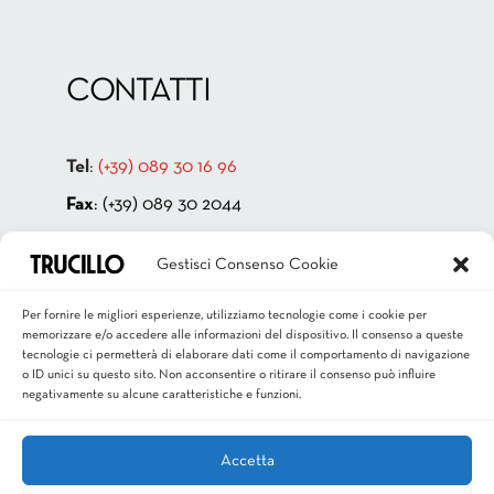
CONTATTI
Tel
:
(+39) 089 30 16 96
Fax
: (+39) 089 30 2044
Indirizzo:
Via Cappello Vecchio 4
Gestisci Consenso Cookie
84131 Salerno – ITALIA
P.IVA 00181880659
Per fornire le migliori esperienze, utilizziamo tecnologie come i cookie per
memorizzare e/o accedere alle informazioni del dispositivo. Il consenso a queste
Email
:
info@trucillo.it
tecnologie ci permetterà di elaborare dati come il comportamento di navigazione
o ID unici su questo sito. Non acconsentire o ritirare il consenso può influire
negativamente su alcune caratteristiche e funzioni.
Accetta