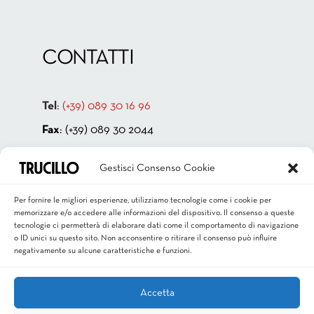
CONTATTI
Tel
:
(+39) 089 30 16 96
Fax
: (+39) 089 30 2044
Indirizzo:
Via Cappello Vecchio 4
Gestisci Consenso Cookie
84131 Salerno – ITALIA
P.IVA 00181880659
Per fornire le migliori esperienze, utilizziamo tecnologie come i cookie per
memorizzare e/o accedere alle informazioni del dispositivo. Il consenso a queste
Email
:
info@trucillo.it
tecnologie ci permetterà di elaborare dati come il comportamento di navigazione
o ID unici su questo sito. Non acconsentire o ritirare il consenso può influire
negativamente su alcune caratteristiche e funzioni.
Accetta