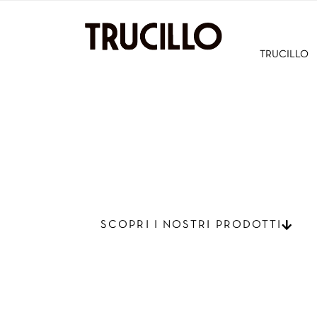
TRUCILLO
HOME
>> PRODOTTI >> UFFICIO
LA PAUSA CAFFÈ P
SCOPRI I NOSTRI PRODOTTI