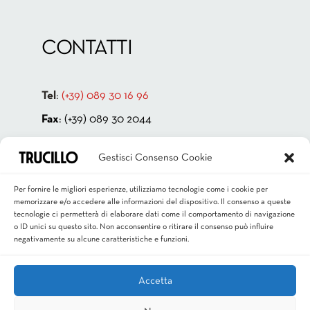
CONTATTI
Tel
:
(+39) 089 30 16 96
Fax
: (+39) 089 30 2044
Indirizzo:
Via Cappello Vecchio 4
Gestisci Consenso Cookie
84131 Salerno – ITALIA
P.IVA 00181880659
Per fornire le migliori esperienze, utilizziamo tecnologie come i cookie per
memorizzare e/o accedere alle informazioni del dispositivo. Il consenso a queste
Email
:
info@trucillo.it
tecnologie ci permetterà di elaborare dati come il comportamento di navigazione
o ID unici su questo sito. Non acconsentire o ritirare il consenso può influire
negativamente su alcune caratteristiche e funzioni.
Accetta