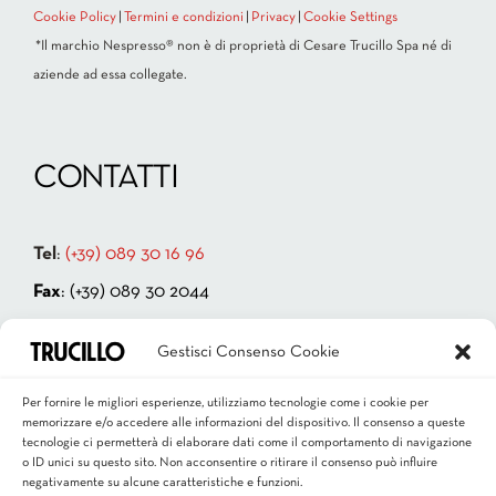
Cookie Policy
|
Termini e condizioni
|
Privacy
|
Cookie Settings
*Il marchio Nespresso® non è di proprietà di Cesare Trucillo Spa né di
aziende ad essa collegate.
CONTATTI
Tel
:
(+39) 089 30 16 96
Fax
: (+39) 089 30 2044
Indirizzo:
Via Cappello Vecchio 4
Gestisci Consenso Cookie
84131 Salerno – ITALIA
P.IVA 00181880659
Per fornire le migliori esperienze, utilizziamo tecnologie come i cookie per
memorizzare e/o accedere alle informazioni del dispositivo. Il consenso a queste
Email
:
info@trucillo.it
tecnologie ci permetterà di elaborare dati come il comportamento di navigazione
o ID unici su questo sito. Non acconsentire o ritirare il consenso può influire
negativamente su alcune caratteristiche e funzioni.