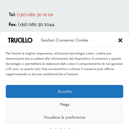
Tel
:
(+39) 089 30 16 96
Fax
: (+39) 089 30 2044
Indirizzo:
Via Cappello Vecchio 4
Gestisci Consenso Cookie
84131 Salerno – ITALIA
P.IVA 00181880659
Per fornire le migliori esperienze, utilizziamo tecnologie come i cookie per
memorizzare e/o accedere alle informazioni del dispositivo. Il consenso a queste
Email
:
info@trucillo.it
tecnologie ci permetterà di elaborare dati come il comportamento di navigazione
o ID unici su questo sito. Non acconsentire o ritirare il consenso può influire
negativamente su alcune caratteristiche e funzioni.
Accetta
Nega
Visualizza le preferenze
Trucillo © Copyright 2021 Tutti i diritti riservati - P.IVA 00181880659 - 84131 Salerno
- ITALIA