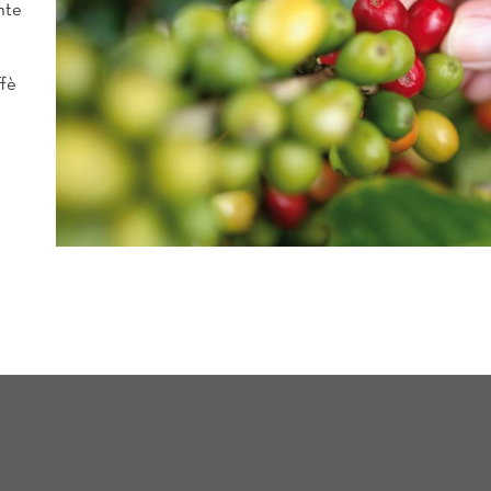
nte
ffè