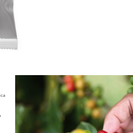
ica
a