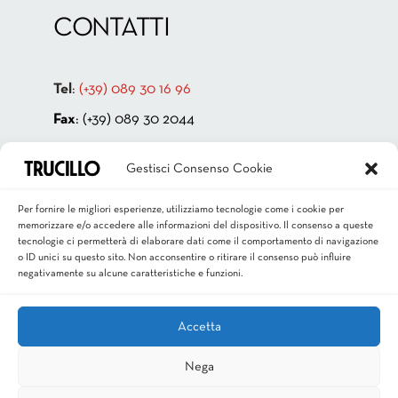
CONTATTI
Tel
:
(+39) 089 30 16 96
Fax
: (+39) 089 30 2044
Indirizzo:
Via Cappello Vecchio 4
Gestisci Consenso Cookie
84131 Salerno – ITALIA
P.IVA 00181880659
Per fornire le migliori esperienze, utilizziamo tecnologie come i cookie per
memorizzare e/o accedere alle informazioni del dispositivo. Il consenso a queste
Email
:
info@trucillo.it
tecnologie ci permetterà di elaborare dati come il comportamento di navigazione
o ID unici su questo sito. Non acconsentire o ritirare il consenso può influire
negativamente su alcune caratteristiche e funzioni.
Accetta
Nega