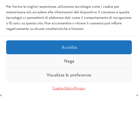
La Nostra Sede
Per fornire le migliori esperienze, utilizziamo tecnologie come i cookie per
La Tazza Trucillo
memorizzare e/o accedere alle informazioni del dispositivo. Il consenso a queste
tecnologie ci permetterà di elaborare dati come il comportamento di navigazione
o ID unici su questo sito. Non acconsentire o ritirare il consenso può influire
negativamente su alcune caratteristiche e funzioni.
COME LO FACCIAMO
Perchè lo facciamo
Racconti di piantagioni
Accetta
La qualità
Trucillo Green
Nega
Coffee Shop
Lavora con noi
Visualizza le preferenze
Cookie Policy
Privacy
PRODOTTI
Bar
Casa
Ufficio
Espresso Speaks Italian
Estatico