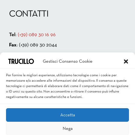
CONTATTI
Tel
:
(+39) 089 30 16 96
Fax
: (+39) 089 30 2044
Indirizzo:
Via Cappello Vecchio 4
Gestisci Consenso Cookie
84131 Salerno – ITALIA
P.IVA 00181880659
Per fornire le migliori esperienze, utilizziamo tecnologie come i cookie per
memorizzare e/o accedere alle informazioni del dispositivo. Il consenso a queste
Email
:
info@trucillo.it
tecnologie ci permetterà di elaborare dati come il comportamento di navigazione
o ID unici su questo sito. Non acconsentire o ritirare il consenso può influire
negativamente su alcune caratteristiche e funzioni.
Accetta
Nega